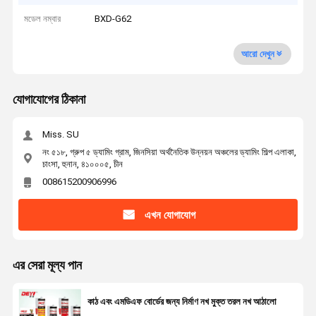
মডেল নম্বার
BXD-G62
আরো দেখুন
যোগাযোগের ঠিকানা
Miss. SU
নং ৫১৮, গ্রুপ ৫ ড্যামিং গ্রাম, জিনসিয়া অর্থনৈতিক উন্নয়ন অঞ্চলের ড্যামিং শিল্প এলাকা,
চাংসা, হুনান, ৪১০০০৫, চীন
008615200906996
এখন যোগাযোগ
এর সেরা মূল্য পান
কাঠ এবং এমডিএফ বোর্ডের জন্য নির্মাণ নখ মুক্ত তরল নখ আঠালো