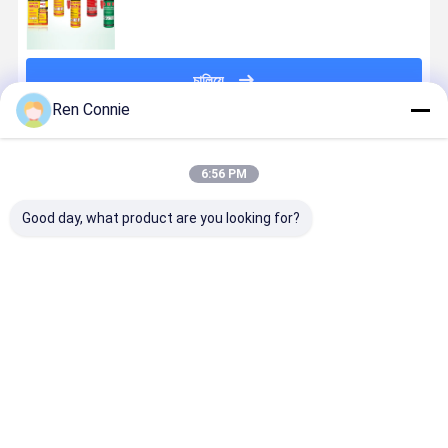
চালিয়ে
Ren Connie
প্রস্তাবিত পণ্য
6:56 PM
Good day, what product are you looking for?
কাঠের কাজ তরল
নির্মাণ প্রয়োগের জন্য
কালো এবং সাদা বন্ডিং
রাসায়নিক শিল্প ইপ
আঠালো স্বচ্ছ আর
ডাবল কম্পোনেন্ট
জন্য পরিষ্কার তরল
আঠালো ইপোক্সি
কোন পেরেক নেই ভারী
আঠালো ধাতু ইপোক্সি
ইপোক্সি রজন আঠালো
কিট নিরাময় সময়
দায়িত্ব মাউন্ট জন্য
পিট্টি আঠালো
মিনিট
আঠালো
ভালো দাম
ভালো দাম
ভালো দাম
ভালো দাম