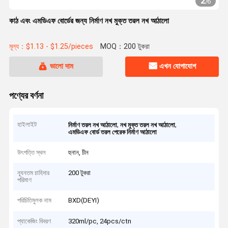
2
/
6
কাঠ এবং এমডিএফ বোর্ডের জন্য নির্মাণ নখ মুক্ত তরল নখ আঠালো
মূল্য：$1.13 - $1.25/pieces
MOQ：200 টুকরা
ভালো দাম
এখন যোগাযোগ
পণ্যের বর্ণনা
হাইলাইট
,
,
নির্মাণ তরল নখ আঠালো
নখ মুক্ত তরল নখ আঠালো
এমডিএফ বোর্ড তরল পেরেক নির্মাণ আঠালো
উৎপত্তি স্থল
হুনান, চীন
ন্যূনতম চাহিদার
200 টুকরা
পরিমাণ
পরিচিতিমুলক নাম
BXD(DEYI)
প্যাকেজিং বিবরণ
320ml/pc, 24pcs/ctn