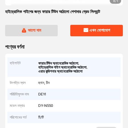
1
/
1
হাইড্রোলিক পাইপের জন্য ফায়ার টিউব আঠালো পেশাদার গ্রেড সিল্যান্ট
ভালো দাম
এখন যোগাযোগ
পণ্যের বর্ণনা
হাইলাইট
,
ফায়ার টিউব অ্যানেরোবিক আঠালো
,
হাইড্রোলিক পাইপ অ্যানেরোবিক আঠালো
এয়ার কন্ডিশনার অ্যানেরোবিক আঠালো
উৎপত্তি স্থল
হুনান, চীন
পরিচিতিমুলক নাম
DEYI
মডেল নম্বার
DY-N550
পরিশোধের শর্ত
টি/টি