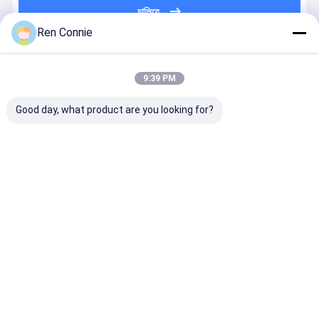
চালিয়ে
Ren Connie
প্রস্তাবিত পণ্য
9:39 PM
Good day, what product are you looking for?
কাঠের কাজ তরল
কাঠ এবং এমডিএফ
নির্মাণ প্রয়োগের জন্য
কালো এবং সাদা বন
আঠালো স্বচ্ছ আর
বোর্ডের জন্য নির্মাণ
ডাবল কম্পোনেন্ট
জন্য পরিষ্কার ত
কোন পেরেক নেই ভারী
নখ মুক্ত তরল নখ
আঠালো ধাতু ইপোক্সি
ইপোক্সি রজন আ
দায়িত্ব মাউন্ট জন্য
আঠালো
পিট্টি আঠালো
আঠালো
ভালো দাম
ভালো দাম
ভালো দাম
ভালো দাম
বাড়ি
আমাদের
আমাদের সাথে যোগাযোগ
Desktop
Site
সম্পর্কে
করুন
সাইট ম্যাপ
গোপনীয়তা নীতি