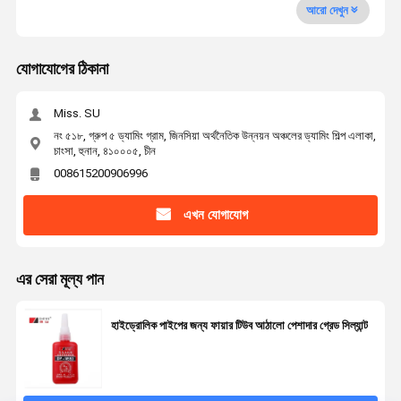
আরো দেখুন
যোগাযোগের ঠিকানা
Miss. SU
নং ৫১৮, গ্রুপ ৫ ড্যামিং গ্রাম, জিনসিয়া অর্থনৈতিক উন্নয়ন অঞ্চলের ড্যামিং শিল্প এলাকা,
চাংসা, হুনান, ৪১০০০৫, চীন
008615200906996
এখন যোগাযোগ
এর সেরা মূল্য পান
হাইড্রোলিক পাইপের জন্য ফায়ার টিউব আঠালো পেশাদার গ্রেড সিল্যান্ট