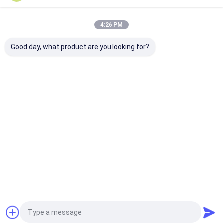
4:26 PM
আমাদের বিভাগসমূহ
Good day, what product are you looking for?
ইপোক্সি এবি আঠা
পরিবর্তিত এক্রাইলিক
আর নখের আঠা নেই
থ্রেডলকার আঠা
আঠালো
বাড়ি
আমাদের
আমাদের সাথে যোগাযোগ
Desktop
Site
সম্পর্কে
করুন
সাইট ম্যাপ
গোপনীয়তা নীতি
গুণ
ইপোক্সি এবি আঠা
চীন কারখানা.Copyright © 2026 Hunan Baxiongdi New
Material Co., Ltd.. All Rights Reserved.