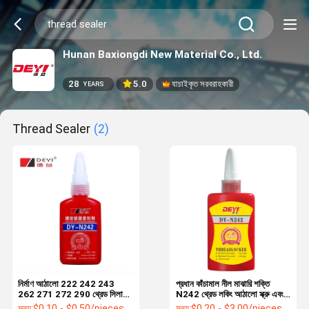
Hunan Baxiongdi New Material Co., Ltd.
28
5.0
যাচাইকৃত সরবরাহকারী
YEARS
Thread Sealer
(2)
নির্মাণ আঠালো 222 242 243
প্রধান কাঁচামাল নীল মাঝারি শক্তি
262 271 272 290 থ্রেড সিলার
N242 থ্রেড লকিং আঠালো স্ক্রু এবং
থ্রেড সিলার থ্রিডলকার থিক্সোট্রপিক
বাদামের জন্য
মূল্য:
$0.10 - $0.50/pieces
মূল্য:
$0.20 - $3.00/pieces