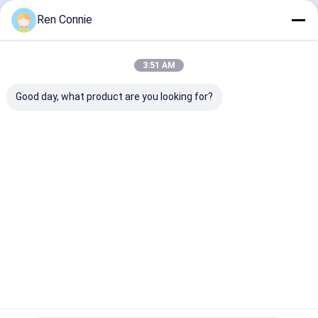
502 সুপার গ্লু
চালিয়ে
Ren Connie
সিরামিক টাইল সিল্যান্ট
3:51 AM
হার্ডওয়্যার ইলেকট্রনিক আঠালো
আমাদের বিভাগসমূহ
Good day, what product are you looking for?
অটোমোবাইল গ্লু
গৃহস্থালি মেরামতের আঠালো
সজ্জা আসবাবপত্র আঠালো
ইপোক্সি এবি আঠা
পরিবর্তিত এক্রাইলিক
আর নখের আঠা নেই
থ্রেডলকার আঠা
আঠালো
বাড়ি
আমাদের
আমাদের সাথে যোগাযোগ
Desktop
Site
সম্পর্কে
করুন
সাইট ম্যাপ
গোপনীয়তা নীতি