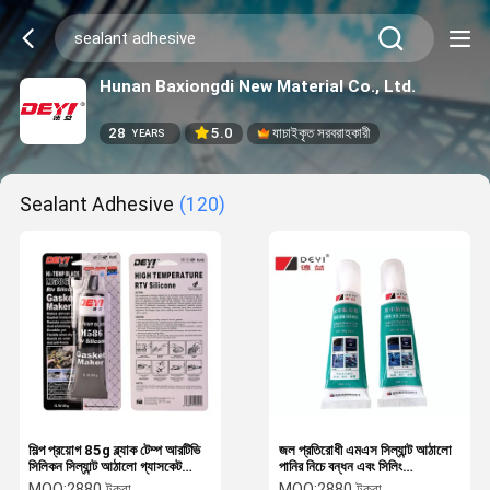
Hunan Baxiongdi New Material Co., Ltd.
28
5.0
যাচাইকৃত সরবরাহকারী
YEARS
Sealant Adhesive
(120)
শিল্প প্রয়োগ 85g ব্ল্যাক টেম্প আরটিভি
জল প্রতিরোধী এমএস সিল্যান্ট আঠালো
সিলিকন সিল্যান্ট আঠালো গ্যাসকেট
পানির নিচে বন্ধন এবং সিলিং
মেকার
অ্যাপ্লিকেশন জন্য
MOQ:
2880 টুকরা
MOQ:
2880 টুকরা