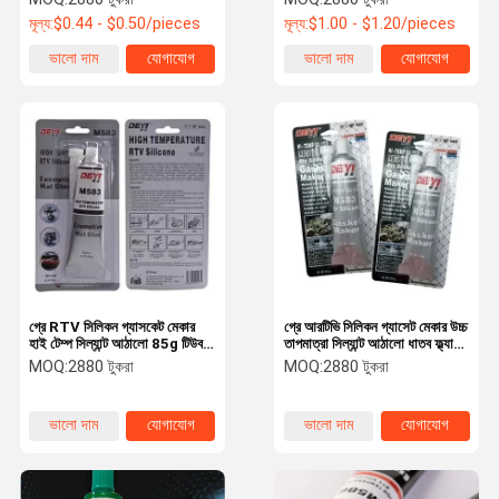
মূল্য:
$0.44 - $0.50/pieces
মূল্য:
$1.00 - $1.20/pieces
ভালো দাম
যোগাযোগ
ভালো দাম
যোগাযোগ
গ্রে RTV সিলিকন গ্যাসকেট মেকার
গ্রে আরটিভি সিলিকন গ্যাসেট মেকার উচ্চ
হাই টেম্প সিল্যান্ট আঠালো 85g টিউব
তাপমাত্রা সিল্যান্ট আঠালো ধাতব ফ্ল্যাঞ্জ
অটোমোটিভ মেটাল ফ্ল্যাঞ্জের জন্য
ফাঁক পূরণের জন্য
MOQ:
2880 টুকরা
MOQ:
2880 টুকরা
ভালো দাম
যোগাযোগ
ভালো দাম
যোগাযোগ