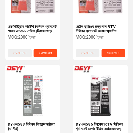
রেড নিউট্রাল আরটিভি সিলিকন গ্যাসকেট
মেটাল ফ্ল্যাঞ্জের জন্য লাল RTV
মেকার এম৫৮৮ মেটাল বন্ডিংয়ের জন্য
সিলিকন গ্যাসকেট মেকার অ্যাসিড
তাপ প্রতিরোধী সিল্যান্ট আঠালো
অ্যাসিটিক সিল্যান্ট আঠালো 85g টিউব
MOQ:
2880 টুকরা
MOQ:
2880 টুকরা
ভালো দাম
যোগাযোগ
ভালো দাম
যোগাযোগ
বাড়ি
পণ্য
ভিডিও
আমাদের সম্বন্ধে
DY-M583 সিলিকন সিল্যান্ট আঠালো
DY-M586 নিরপেক্ষ RTV সিলিকন
(এসিডি)
গ্যাসকেট মেকার ইঞ্জিন মেরামতের জন্য