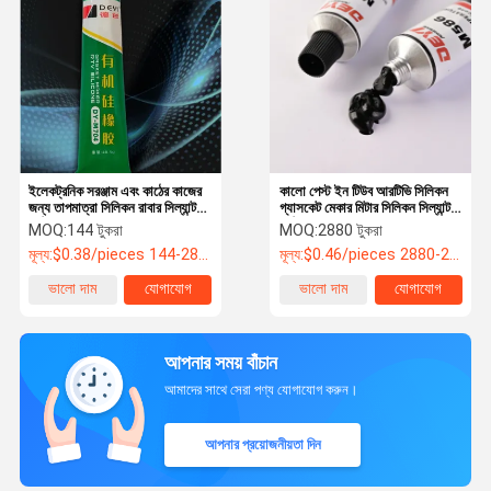
ইলেকট্রনিক সরঞ্জাম এবং কাঠের কাজের
কালো পেস্ট ইন টিউব আরটিভি সিলিকন
জন্য তাপমাত্রা সিলিকন রাবার সিল্যান্ট
গ্যাসকেট মেকার মিটার সিলিকন সিল্যান্ট
আঠালো
আঠালো জন্য
MOQ:
144 টুকরা
MOQ:
2880 টুকরা
মূল্য:
$0.38/pieces 144-2879 pieces
মূল্য:
$0.46/pieces 2880-28799 pieces
ভালো দাম
যোগাযোগ
ভালো দাম
যোগাযোগ
আপনার সময় বাঁচান
আমাদের সাথে সেরা পণ্য যোগাযোগ করুন।
আপনার প্রয়োজনীয়তা দিন