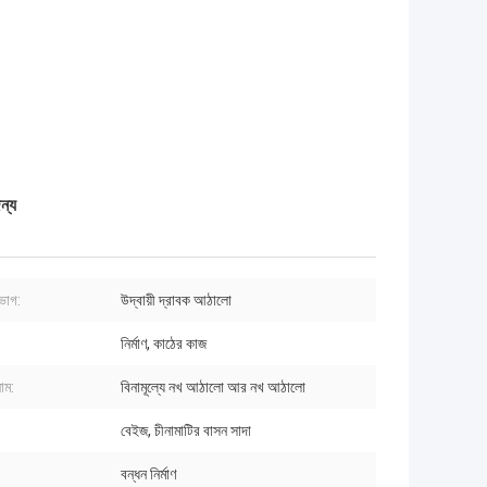
ন্য
িভাগ:
উদ্বায়ী দ্রাবক আঠালো
নির্মাণ, কাঠের কাজ
াম:
বিনামূল্যে নখ আঠালো আর নখ আঠালো
বেইজ, চীনামাটির বাসন সাদা
বন্ধন নির্মাণ