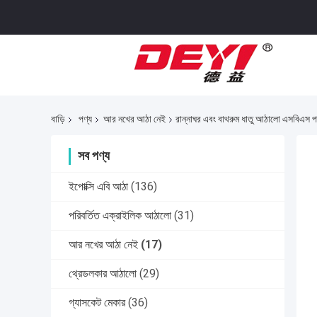
বাড়ি
পণ্য
আর নখের আঠা নেই
রান্নাঘর এবং বাথরুম ধাতু আঠালো এসবিএস প
সব পণ্য
ইপোক্সি এবি আঠা
(136)
পরিবর্তিত এক্রাইলিক আঠালো
(31)
আর নখের আঠা নেই
(17)
থ্রেডলকার আঠালো
(29)
গ্যাসকেট মেকার
(36)