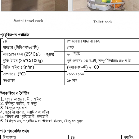
প্রযুক্তিগত পরামিতি
রঙ
পোরসেলান সাদা বা বেজ
সান্দ্রতা (সিপিএস/২৫°সি)
পেস্ট
অপারেশন সময় (25°C)
/১০০ গ্রাম)
২০ মিনিট
কুরিং টাইম (25°C/100g)
পৃষ্ঠ শুকনোঃ ২৪ ঘণ্টা, সম্পূর্ণ নিরাময়ঃ ৪৮ ঘণ্টা
পিলিং শক্তি (Kn/m)
(ক্যানভাস-স্ট) ২।00
তাপমাত্রা (°C)
-৬০~+১০০
সঞ্চয়কাল
১৮ মাস
উপকারিতা ও বৈশিষ্ট্য
1. সুপার আঠালো, উচ্চ শক্তি
2. দুর্দান্ত নমনীয়, না ভঙ্গুর
3. বিস্তৃত প্রয়োগ
4. ডুবে না যাওয়া, ভরাট এবং আঁকা
5. আবহাওয়া প্রতিরোধী, জলরোধী
6. বিষাক্ত নয়, গন্ধহীন এবং পরিবেশ বান্ধব, টোলুয়েন মুক্ত
পণ্য প্যাকেজিং তথ্য
বিষয়বস্তু
রঙ
প্যাকিং