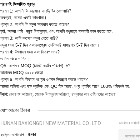
প্রায়শই জিজ্ঞাসিত প্রশ্ন
প্রশ্ন 1: আপনি কি কারখানা বা ট্রেডিং কোম্পানি?
অবশ্যই, আমরা একটি কারখানা।
প্রশ্ন 2: আপনি কি নমুনা সরবরাহ করতে পারেন?
হ্যাঁ, আমরা পারি।
নমুনা বিনামূল্যে
, এবং আপনি শুধুমাত্র মালবাহী বহন করতে হবে.
প্রশ্ন 3: আমি কতক্ষণ নমুনা পেতে পারি?
নমুনা সময় 5-7 দিন এবং
এক্সপ্রেস ডেলিভারি সাধারণত 5-7 দিন লাগে।
প্রশ্ন 4: উৎপাদন সময় এবং বিতরণ সময়?
৩ দিন থেকে ৭ দিন।
Q5: আপনার MOQ (মিনিট অর্ডার পরিমাণ) কি?
আমাদের MOQ ৩০০০ জোড়া।
প্রশ্ন 6: আপনি কীভাবে পণ্যের গুণমান নিয়ন্ত্রণ করতে পারেন?
আমরা অভিজ্ঞ এবং দক্ষ শ্রমিক এবং QC টিম আছে. পণ্য প্যাকিং আগে 100% পরিদর্শন হয়.
,
,
ট্যাগ:
কোন নখ আঠালো
পেরেক বিনামূল্যে আঠালো
রান্নাঘর আর নেই নখের আঠালো
যোগাযোগের ঠিকানা
HUNAN BAXIONGDI NEW MATERIAL CO., LTD.
আমাদের সরাসর
ব্যক্তি যোগাযোগ:
REN