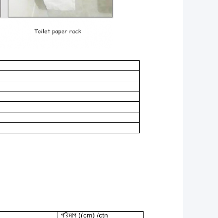
পরিমাপ ((cm) /ctn