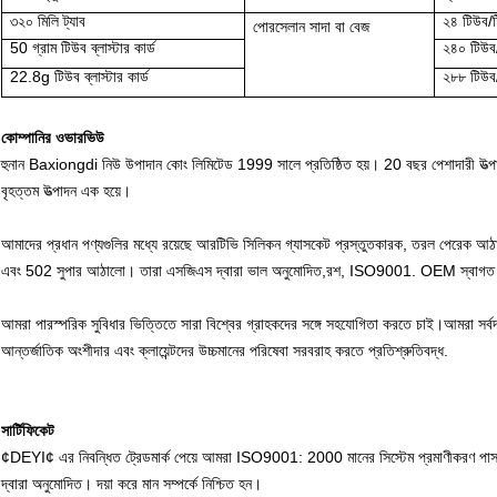
৩২০ মিলি ট্যাব
২৪ টিউব/ট
পোরসেলান সাদা বা বেজ
50 গ্রাম টিউব ব্লাস্টার কার্ড
২৪০ টিউব/
22.8g টিউব ব্লাস্টার কার্ড
২৮৮ টিউব
কোম্পানির ওভারভিউ
হুনান Baxiongdi নিউ উপাদান কোং লিমিটেড 1999 সালে প্রতিষ্ঠিত হয়। 20 বছর পেশাদারী উ
বৃহত্তম উত্পাদন এক হয়ে।
আমাদের প্রধান পণ্যগুলির মধ্যে রয়েছে আরটিভি সিলিকন গ্যাসকেট প্রস্তুতকারক, তরল পেরেক আঠা
এবং 502 সুপার আঠালো। তারা এসজিএস দ্বারা ভাল অনুমোদিত,রশ, ISO9001. OEM স্বাগত 
আমরা পারস্পরিক সুবিধার ভিত্তিতে সারা বিশ্বের গ্রাহকদের সঙ্গে সহযোগিতা করতে চাই।আমরা সর্বদ
আন্তর্জাতিক অংশীদার এবং ক্লায়েন্টদের উচ্চমানের পরিষেবা সরবরাহ করতে প্রতিশ্রুতিবদ্ধ.
সার্টিফিকেট
¢DEYI¢ এর নিবন্ধিত ট্রেডমার্ক পেয়ে আমরা ISO9001: 2000 মানের সিস্টেম প্রমাণীকরণ পা
দ্বারা অনুমোদিত। দয়া করে মান সম্পর্কে নিশ্চিত হন।