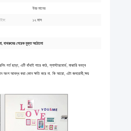
উচ্চ মানের
াইফ:
১২ মাস
লো
,
বাথরুমের পেরেক মুক্ত আঠালো
ত ছাড়া, এটি বাঁধাই পারে কাঠ, প্লাস্টারবোর্ড, মাঝারি ঘনত্ব
কোন অংশ আবদ্ধ করা কোন ক্ষতি করে না. কি আরো, এটা জলরোধী,ক্ষয়