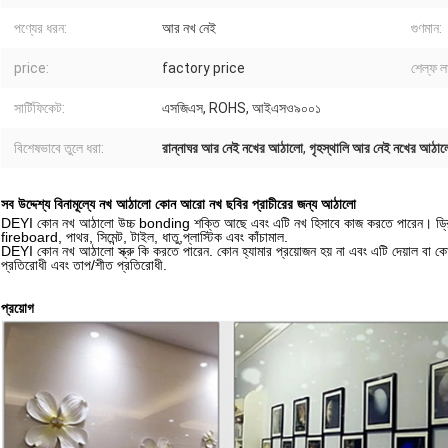
পণ্যের ধরন:
আর নখ নেই
গুণমান:
price:
factory price
শেল্ফ ল
সার্টিফিকেট:
এসজিএস, ROHS, আইএসও৯০০১
বিশেষভাবে তুলে ধরা:
রান্নাঘর আর নেই নখের আঠালো
,
গৃহস্থালি আর নেই নখের আঠা
সব উদ্দেশ্য বিনামূল্যে নখ আঠালো কোন আরো নখ ছবির প্রাচীরের জন্য আঠালো
DEYI কোন নখ আঠালো উচ্চ bonding শক্তি আছে এবং এটি নখ হিসাবে কাজ করতে পারেন। ড্রিলিং গর্
fireboard, পাথর, সিমেন্ট, টাইল, ধাতু,প্লাস্টিক এবং কাঁচামাল.
DEYI কোন নখ আঠালো স্ক্রু কি করতে পারেন. কোন হ্যামার প্রয়োজন হয় না এবং এটি দেয়াল বা 
প্রতিরোধী এবং তাপ/শীত প্রতিরোধী.
প্রয়োগ