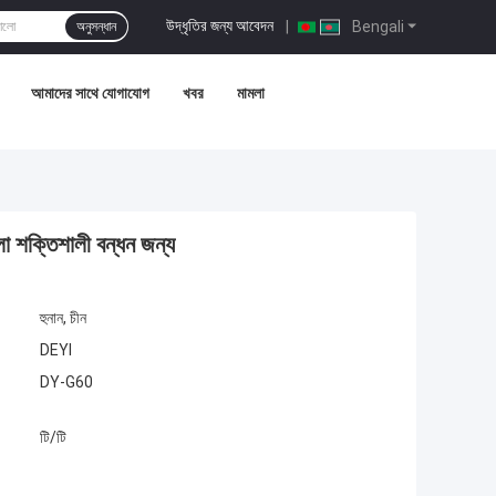
উদ্ধৃতির জন্য আবেদন
|
Bengali
অনুসন্ধান
আমাদের সাথে যোগাযোগ
খবর
মামলা
ো শক্তিশালী বন্ধন জন্য
হুনান, চীন
DEYI
DY-G60
টি/টি