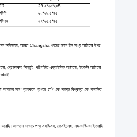
িটি
29.৫*২০*২৪5
টিটি
৬০*২৯.৫*৪৫
/টিএন
২৭*২৫.৫*৪৫
ত্পাদন অভিজ্ঞতা, আমরা Changsha শহরের হুনান চীন মধ্যে আঠালো উপর
লো, থ্রেডলকার সিল্যান্ট, পরিবর্তিত এক্রাইলিক আঠালো, ইপোক্সি আঠালো
জানাই.
া আমাদের মনে 'গ্রাহককে প্রথমে' রাখি এবং সমস্ত বিশ্বস্ত এবং সম্মানিত
স করেছি।
আমাদের সমস্ত পণ্য এসজিএস, রোএইচএস, এমএসডিএস ইত্যাদি