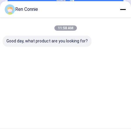
চালিয়ে
Ren Connie
প্রস্তাবিত পণ্য
11:58 AM
Good day, what product are you looking for?
20 মিনিট নিরাময়ের
নির্মাণ কাঠের কাজ
তরল আর নেই নখ
12 মাস শেল্ফ 
সময় গাম আর নেই
টয়লেট র্যাক
আঠালো হোম সজ্জা
উচ্চ শক্তি আর 
নখ সিল্যান্ট আঠালো
ইনস্টলেশনের জন্য
সিল্যান্ট আঠালো
নখ নেই তাত্ক্ষণি
ঝুলন্ত পোশাকের
তরল নখ আঠালো
কাঠের কাজ করার
জন্য হুক
জন্য আঠালো ধর
ভালো দাম
ভালো দাম
ভালো দাম
ভালো দাম
বাড়ি
আমাদের
আমাদের সাথে যোগাযোগ
Desktop
Site
সম্পর্কে
করুন
সাইট ম্যাপ
গোপনীয়তা নীতি