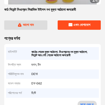
2
/
4
কাঠ সিমেন্ট নিওপ্রেন সিরামিক টাইলস নখ মুক্ত আঠালো জলরোধী
ভালো দাম
এখন যোগাযোগ
পণ্যের বর্ণনা
হাইলাইট
,
,
কাঠের পেরেক মুক্ত আঠালো
নিওপ্রেনের নখ মুক্ত আঠালো
সিমেন্ট আর নেই পেরেক আঠালো জলরোধী
উৎপত্তি স্থল
হুনান, চীন
পরিচিতিমুলক নাম
DEYI
মডেল নম্বার
DY-G62
পরিশোধের শর্ত
টি/টি
আরো দেখুন