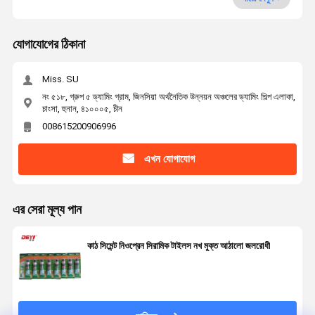
যোগাযোগের ঠিকানা
Miss. SU
নং ৫১৮, গ্রুপ ৫ ড্যামিং গ্রাম, জিনসিয়া অর্থনৈতিক উন্নয়ন অঞ্চলের ড্যামিং শিল্প এলাকা,
চাংসা, হুনান, ৪১০০০৫, চীন
008615200906996
এখন যোগাযোগ
এর সেরা মূল্য পান
কাঠ সিমেন্ট নিওপ্রেন সিরামিক টাইলস নখ মুক্ত আঠালো জলরোধী