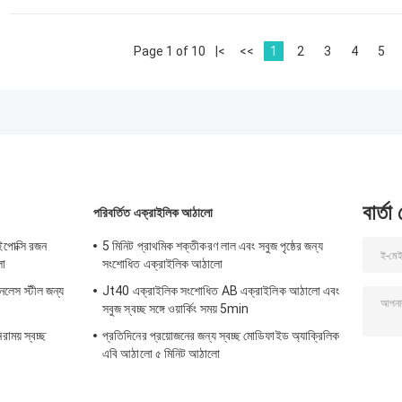
Page 1 of 10
|<
<<
1
2
3
4
5
বার্তা
পরিবর্তিত এক্রাইলিক আঠালো
ং ইপোক্সি রজন
5 মিনিট প্রাথমিক শক্তীকরণ লাল এবং সবুজ পৃষ্ঠের জন্য
লো
সংশোধিত এক্রাইলিক আঠালো
নলেস স্টীল জন্য
Jt40 এক্রাইলিক সংশোধিত AB এক্রাইলিক আঠালো এবং
সবুজ স্বচ্ছ সঙ্গে ওয়ার্কিং সময় 5min
রাময় স্বচ্ছ
প্রতিদিনের প্রয়োজনের জন্য স্বচ্ছ মোডিফাইড অ্যাক্রিলিক
এবি আঠালো ৫ মিনিট আঠালো