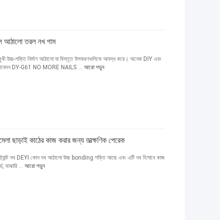
াইল আঠালো তরল নখ গাম
চ্চ-শক্তি নির্মাণ আঠালো যা বিস্তৃত উপকরণগুলিকে আবদ্ধ করে। অনেক DIY এবং
 না। 2আবেদন DY-G61 NO MORE NAILS ...
আরো পড়ুন
মেলা ছাড়াই কাঠের কাজ করার জন্য তাত্ক্ষণিক পেরেক
 ইনস্ট্যান্ট নখ DEYI কোন নখ আঠালো উচ্চ bonding শক্তি আছে এবং এটি নখ হিসাবে কাজ
্ড, মাঝারি ...
আরো পড়ুন