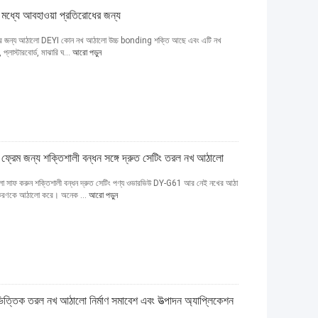
ন মধ্যে আবহাওয়া প্রতিরোধের জন্য
মাণের জন্য আঠালো DEYI কোন নখ আঠালো উচ্চ bonding শক্তি আছে এবং এটি নখ
প্লাস্টারবোর্ড, মাঝারি ঘ...
আরো পড়ুন
্রেম জন্য শক্তিশালী বন্ধন সঙ্গে দ্রুত সেটিং তরল নখ আঠালো
 সাফ করুন শক্তিশালী বন্ধন দ্রুত সেটিং পণ্য ওভারভিউ DY-G61 আর নেই নখের আঠা
র উপকরণকে আঠালো করে। অনেক ...
আরো পড়ুন
িক তরল নখ আঠালো নির্মাণ সমাবেশ এবং উত্পাদন অ্যাপ্লিকেশন