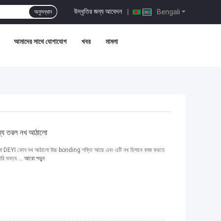
উদ্ধৃতির জন্য আবেদন
|
Bengali
অনুসন্ধান
আমাদের সাথে যোগাযোগ
খবর
মামলা
 জন্য তরল নখ আঠালো
 আঠালো DEYI কোন নখ আঠালো উচ্চ bonding শক্তি আছে এবং এটি নখ হিসাবে কাজ করতে
ঝারি ঘনত্ব ...
আরো পড়ুন