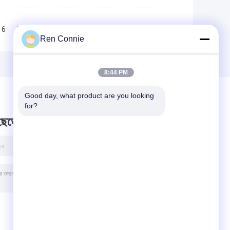
6
7
8
9
10
>>
>|
Ren Connie
8:44 PM
Good day, what product are you looking 
for?
 ছেড়ে