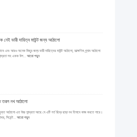
নেই ভারী দায়িত্ব মাউন্ট জন্য আঠালো
ব এবং আরও অনেক কিছুর জন্য ভারী দায়িত্বের মাউন্ট আঠালো, তাত্ক্ষণিক গ্র্যাব আঠালো
ন্দ্রতা সহ একক উপ...
আরো পড়ুন
ক্ত তরল নখ আঠালো
ত আঠালো এত উচ্চ সান্দ্রতা আছে যে এটি গর্ত ছিদ্র ছাড়া নখ হিসাবে কাজ করতে পারে।
থর, সিমেন্ট...
আরো পড়ুন