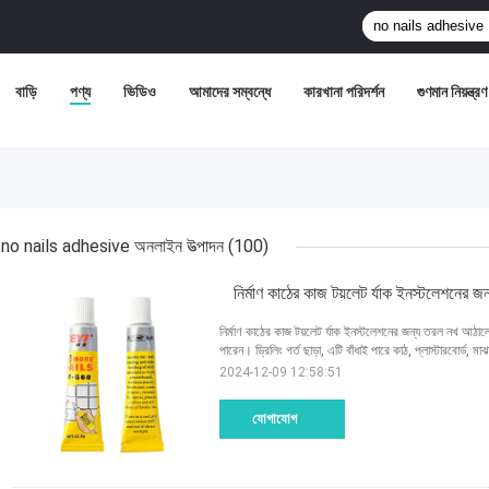
বাড়ি
পণ্য
ভিডিও
আমাদের সম্বন্ধে
কারখানা পরিদর্শন
গুণমান নিয়ন্ত্রণ
no nails adhesive অনলাইন উত্পাদন
(100)
নির্মাণ কাঠের কাজ টয়লেট র্যাক ইনস্টলেশনের
নির্মাণ কাঠের কাজ টয়লেট র্যাক ইনস্টলেশনের জন্য তরল নখ
পারেন। ড্রিলিং গর্ত ছাড়া, এটি বাঁধাই পারে কাঠ, প্লাস্টারবোর্ড, মা
2024-12-09 12:58:51
যোগাযোগ