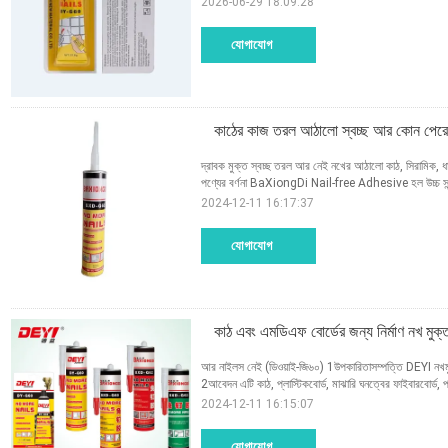
2026-06-29 18:09:28
যোগাযোগ
কাঠের কাজ তরল আঠালো স্বচ্ছ আর কোন পেরেক 
দ্রাবক মুক্ত স্বচ্ছ তরল আর নেই নখের আঠালো কাঠ, সিরামিক, ধাত
পণ্যের বর্ণনা BaXiongDi Nail-free Adhesive হল উচ্চ সা
2024-12-11 16:17:37
যোগাযোগ
কাঠ এবং এমডিএফ বোর্ডের জন্য নির্মাণ নখ মু
আর নাইলস নেই (ডিওয়াই-জি৬০) 1উপকারিতাসম্পত্তি DEYI নখমুক্
2আবেদন এটি কাঠ, প্লাস্টিকবোর্ড, মাঝারি ঘনত্বের ফাইবারবোর্ড, পা
2024-12-11 16:15:07
যোগাযোগ