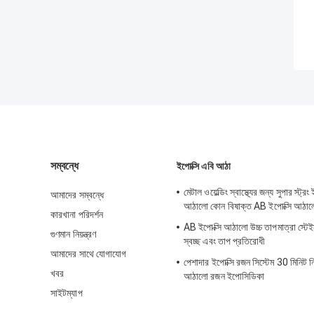
সম্বন্ধে
ইপোক্সি এবি আঠা
মেটাল ওয়েল্ডিং স্বাস্থ্যের জন্য সুপার স্ট্র
আমাদের সম্বন্ধে
আঠালো কোন বিষাক্ত AB ইপোক্সি আঠা
কারখানা পরিদর্শন
AB ইপোক্সি আঠালো উচ্চ তাপমাত্রা স্টেই
গুণমান নিয়ন্ত্রণ
স্বচ্ছ এবং তাপ প্রতিরোধী
আমাদের সাথে যোগাযোগ
পেশাদার ইপোক্সি রজন সিস্টেম 30 মিনিট নি
খবর
আঠালো রজন ইপোসিডিকা
সাইটম্যাপ