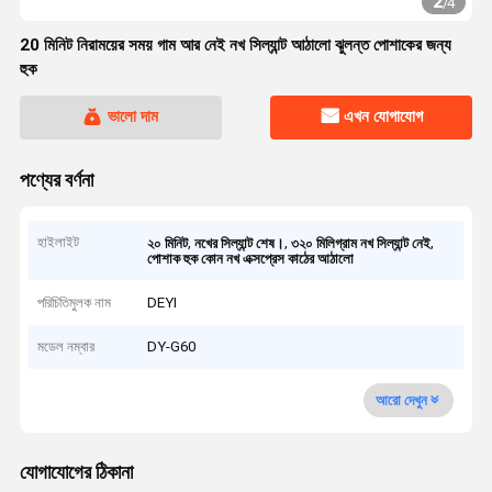
2
/
4
20 মিনিট নিরাময়ের সময় গাম আর নেই নখ সিল্যান্ট আঠালো ঝুলন্ত পোশাকের জন্য
হুক
ভালো দাম
এখন যোগাযোগ
পণ্যের বর্ণনা
হাইলাইট
,
,
,
২০ মিনিট
নখের সিল্যান্ট শেষ।
৩২০ মিলিগ্রাম নখ সিল্যান্ট নেই
পোশাক হুক কোন নখ এক্সপ্রেস কাঠের আঠালো
পরিচিতিমুলক নাম
DEYI
মডেল নম্বার
DY-G60
আরো দেখুন
যোগাযোগের ঠিকানা