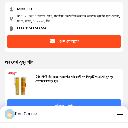
Miss. SU
নং ৫১৮, গ্রুপ ৫ ড্যামিং গ্রাম, জিনসিয়া অর্থনৈতিক উন্নয়ন অঞ্চলের ড্যামিং শিল্প এলাকা,
চাংসা, হুনান, ৪১০০০৫, চীন
008615200906996
এখন যোগাযোগ
এর সেরা মূল্য পান
20 মিনিট নিরাময়ের সময় গাম আর নেই নখ সিল্যান্ট আঠালো ঝুলন্ত
পোশাকের জন্য হুক
চালিয়ে
Ren Connie
প্রস্তাবিত পণ্য