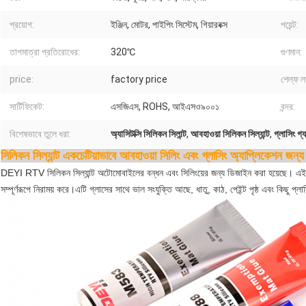
প্রয়োগ:
ইঞ্জিন, মোটর, পাইপিং সিস্টেম, গিয়ারবক্স
পয়েন্ট:
তাপমাত্রা প্রতিরোধের:
320℃
গুণমান:
price:
factory price
শেল্ফ ল
সার্টিফিকেট:
এসজিএস, ROHS, আইএসও৯০০১
বন্দর:
বিশেষভাবে তুলে ধরা:
অ্যাসিটক্সি সিলিকন সিলান্ট
,
আবহাওয়া সিলিকন সিল্যান্ট
,
গ্লাসিং গ্
সিলিকন সিল্যান্ট একচেটিয়াভাবে আবহাওয়া সিলিং এবং গ্লাসিং অ্যাপ্লিকেশন জন্য 
DEYI RTV সিলিকন সিল্যান্ট অটোমোবাইলের বন্ধন এবং সিলিংয়ের জন্য ডিজাইন করা হয়েছে। এই পণ্
সম্পূর্ণরূপে নিরাময় করে।এটি গ্লাসের সাথে ভাল সংযুক্তি আছে, ধাতু, কাঠ, পেইন্ট পৃষ্ঠ এবং কিছু প্লা