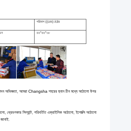
পরিমাপ ((cm) /ctn
িএন
৪৪*৪৪*৩৮
ত্পাদন অভিজ্ঞতা, আমরা Changsha শহরের হুনান চীন মধ্যে আঠালো উপর
লো, থ্রেডলকার সিল্যান্ট, পরিবর্তিত এক্রাইলিক আঠালো, ইপোক্সি আঠালো
জানাই.