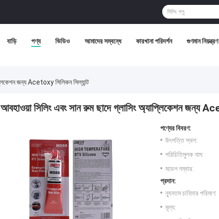
বাড়ি
পণ্য
ভিডিও
আমাদের সম্বন্ধে
কারখানা পরিদর্শন
গুণমান নিয়ন্ত্রণ
প্লিকেশন জন্য Acetoxy সিলিকন সিল্যান্ট
আবহাওয়া সিলিং এবং সান রুম ছাদে গ্লাসিং অ্যাপ্লিকেশন জন্য Ace
পণ্যের বিবরণ:
উৎপত্তি স্থল:
পরিচিতিমুলক নাম:
মডেল নম্বার:
প্রদান:
ন্যূনতম চাহিদার পরিমাণ:
মূল্য: