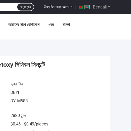
উদ্ধৃতির জন্য আবেদন
|
Bengali
অনুসন্ধান
আমাদের সাথে যোগাযোগ
খবর
মামলা
toxy সিলিকন সিল্যান্ট
হুনান, চীন
DEYI
DY-M588
2880 টুকরা
$0.46 - $0.49/pieces