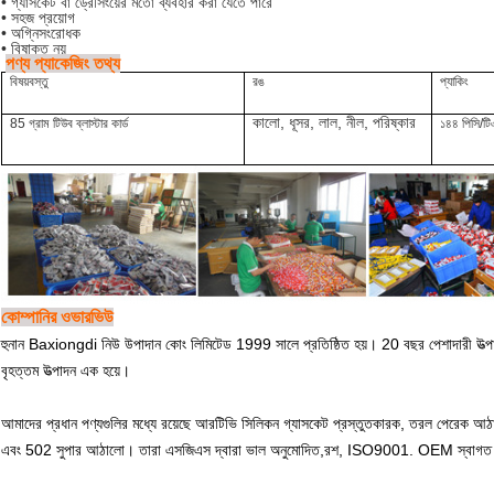
• গ্যাসকেট বা ড্রেসিংয়ের মতো ব্যবহার করা যেতে পারে
• সহজ প্রয়োগ
• অগ্নিসংরোধক
• বিষাক্ত নয়
পণ্য প্যাকেজিং তথ্য
বিষয়বস্তু
রঙ
প্যাকিং
কালো, ধূসর, লাল, নীল, পরিষ্কার
85 গ্রাম টিউব ব্লাস্টার কার্ড
১৪৪ পিসি/ট
কোম্পানির ওভারভিউ
হুনান Baxiongdi নিউ উপাদান কোং লিমিটেড 1999 সালে প্রতিষ্ঠিত হয়। 20 বছর পেশাদারী উ
বৃহত্তম উত্পাদন এক হয়ে।
আমাদের প্রধান পণ্যগুলির মধ্যে রয়েছে আরটিভি সিলিকন গ্যাসকেট প্রস্তুতকারক, তরল পেরেক আঠা
এবং 502 সুপার আঠালো। তারা এসজিএস দ্বারা ভাল অনুমোদিত,রশ, ISO9001. OEM স্বাগত 