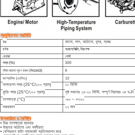
প্রযুক্তিগত পরামিতি
রঙ
কালো, লাল, আঠালো, ধূসর, স্বচ্ছ
বর্ণনা
অ্যাসেটোক্সি, নিরপেক্ষ
চেহারা
পেস্ট
লম্বা (%)
300
ফাঁকা জায়গা পূরণ করুন (জি/
cm3)
6
কম্প্রেসিভ (এমপিএ)
10
অপারেশন সময় (25
°C
/১০০ গ্রাম
)
১০ মিনিট
কুরিং সময় (25
°C
/১০০ গ্রাম)
পৃষ্ঠ শুকনোঃ ১৫-২০ মিনিট, সম্পূর্ণ নিরাময়ঃ ২৪ ঘণ্টা
তাপমাত্রা (
°C
)
-৬০ ~ +৩২০
সঞ্চয়কাল
১২ মাস
উপকারিতা ও বৈশিষ্ট্য
• উচ্চ তাপমাত্রা ব্যবহার
• উচ্চতর আঠালো এবং নমনীয়তা
• বেশিরভাগ কাটা গ্যাসকেট প্রতিস্থাপন করে