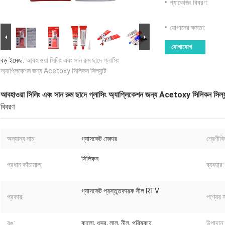
প্যাকেজিং বিবরণ:
যোগানের ক্ষমতা:
যোগাযোগ
বড় ইমেজ :
আবহাওয়া সিলিং এবং সান রুম ছাদে গ্লাসিং
অ্যাপ্লিকেশন জন্য Acetoxy সিলিকন সিল্যান্ট
আবহাওয়া সিলিং এবং সান রুম ছাদে গ্লাসিং অ্যাপ্লিকেশন জন্য Acetoxy সিলিকন সিল্যা
বিবরণ
অন্যান্য নাম:
গ্যাসকেট মেকার
শ্রেণীব
সিলিকন
প্রধান কাঁচামাল:
ব্যবহার:
গ্যাসকেট প্রস্তুতকারক সীল RTV
প্রকার:
পণ্যের ন
রঙ:
কালো, ধূসর, লাল, নীল, পরিষ্কার
উপাদান: