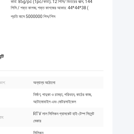
কার্ড: 85g/pc (1pc/কার্ড); 12 পিসি/ ভিতরের বাক্স; 144
পিসি / শক্ত কাগজ; শক্ত কাগজের আকার: 44*44*38 (
প্রতি মাসে 5000000 পিস/পিস
ন্ট
িভাগ:
অন্যান্য আঠালো
নির্মাণ, পাদুকা ও চামড়া, পরিবহন, কাঠের কাজ,
অটোমোবাইল এবং মোটরসাইকেল
RTV লাল সিলিকন গ্যাসকেট হাই-টেম্প সিলেন্ট
াম:
মেকার
সিলিকন