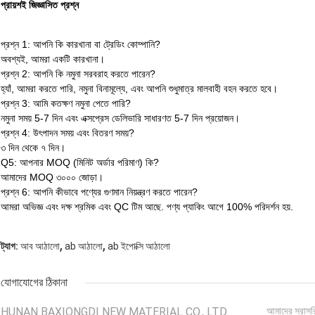
প্রায়শই জিজ্ঞাসিত প্রশ্ন
প্রশ্ন 1: আপনি কি কারখানা বা ট্রেডিং কোম্পানি?
অবশ্যই, আমরা একটি কারখানা।
প্রশ্ন 2: আপনি কি নমুনা সরবরাহ করতে পারেন?
হ্যাঁ, আমরা করতে পারি, নমুনা বিনামূল্যে, এবং আপনি শুধুমাত্র মালবাহী বহন করতে হবে।
প্রশ্ন 3: আমি কতক্ষণ নমুনা পেতে পারি?
নমুনা সময় 5-7 দিন এবং এক্সপ্রেস ডেলিভারি সাধারণত 5-7 দিন প্রয়োজন।
প্রশ্ন 4: উৎপাদন সময় এবং বিতরণ সময়?
৩ দিন থেকে ৭ দিন।
Q5: আপনার MOQ (মিনিট অর্ডার পরিমাণ) কি?
আমাদের MOQ ৩০০০ জোড়া।
প্রশ্ন 6: আপনি কীভাবে পণ্যের গুণমান নিয়ন্ত্রণ করতে পারেন?
আমরা অভিজ্ঞ এবং দক্ষ শ্রমিক এবং QC টিম আছে. পণ্য প্যাকিং আগে 100% পরিদর্শন হয়.
,
,
ট্যাগ:
আব আঠালো
ab আঠালো
ab ইপোক্সি আঠালো
যোগাযোগের ঠিকানা
HUNAN BAXIONGDI NEW MATERIAL CO., LTD.
আমাদের সরাসর