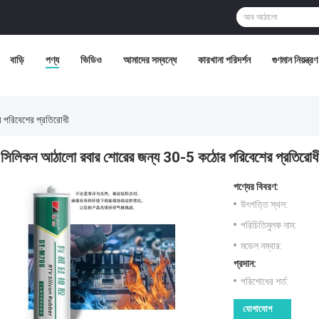
বাড়ি
পণ্য
ভিডিও
আমাদের সম্বন্ধে
কারখানা পরিদর্শন
গুণমান নিয়ন্ত্রণ
পরিবেশের প্রতিরোধী
সিলিকন আঠালো রবার শোরের জন্য 30-5 কঠোর পরিবেশের প্রতিরোধ
পণ্যের বিবরণ:
উৎপত্তি স্থল:
পরিচিতিমুলক নাম:
মডেল নম্বার:
প্রদান:
পরিশোধের শর্ত:
যোগাযোগ