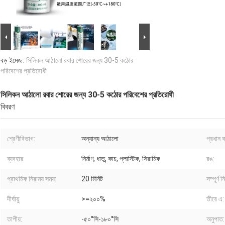
বড় ইমেজ :
সিলিকন আঠালো রবার শোরের জন্য 30-5 কঠোর
পরিবেশের প্রতিরোধী
সিলিকন আঠালো রবার শোরের জন্য 30-5 কঠোর পরিবেশের প্রতিরোধী
বিবরণ
শ্রেণীবিভাগ:
অন্যান্য আঠালো
প্রধান ক
ব্যবহার:
নির্মাণ, ধাতু, কাচ, প্লাস্টিক, সিরামিক
রঙ:
প্রাথমিক নিরাময় সময়:
20 মিনিট
সম্পূর্ণ 
দীর্ঘায়ু:
>=২০০%
তীরে এ:
তাপীয়:
-৫০°সি-১৮০°সি
অনুপাত: