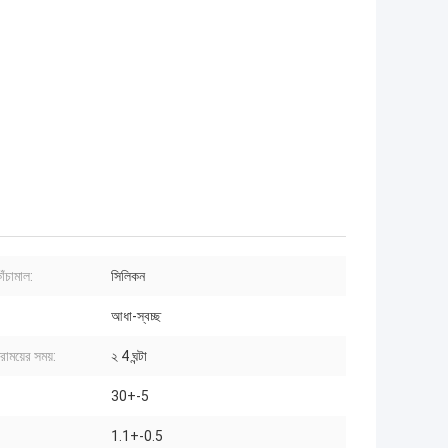
াঁচামাল:
সিলিকন
আধা-স্বচ্ছ
নিরাময়ের সময়:
২ 4 ঘন্টা
30+-5
1.1+-0.5