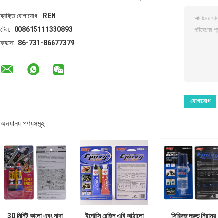
ব্যক্তি যোগাযোগ:
REN
টেল:
008615111330893
ফ্যাক্স:
86-731-86677379
অন্যান্য পণ্যসমূহ
30 মিনিট কালো এবং সাদা
ইপোক্সি রেজিন এবি আঠালো
সিরিনজ দ্রুত নিরাময়