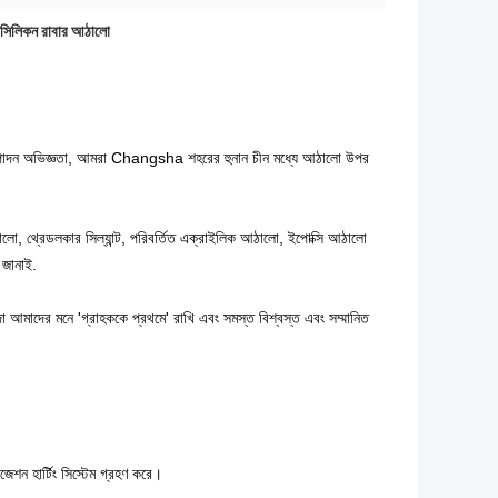
 সিলিকন রাবার আঠালো
ত্পাদন অভিজ্ঞতা, আমরা Changsha শহরের হুনান চীন মধ্যে আঠালো উপর
লো, থ্রেডলকার সিল্যান্ট, পরিবর্তিত এক্রাইলিক আঠালো, ইপোক্সি আঠালো
জানাই.
া আমাদের মনে 'গ্রাহককে প্রথমে' রাখি এবং সমস্ত বিশ্বস্ত এবং সম্মানিত
জেশন হার্টিং সিস্টেম গ্রহণ করে।