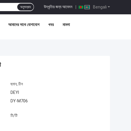
উদ্ধৃতির জন্য আবেদন
|
Bengali
অনুসন্ধান
আমাদের সাথে যোগাযোগ
খবর
মামলা
ী
হুনান, চীন
DEYI
DY-M706
টি/টি