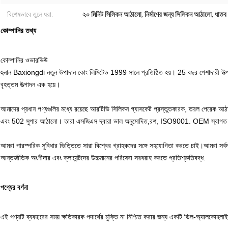
বিশেষভাবে তুলে ধরা:
২০ মিনিট সিলিকন আঠালো
,
নির্মাণের জন্য সিলিকন আঠালো
,
ধাতব
কোম্পানির তথ্য
কোম্পানির ওভারভিউ
হুনান Baxiongdi নতুন উপাদান কোং লিমিটেড 1999 সালে প্রতিষ্ঠিত হয়। 25 বছর পেশাদারী উ
বৃহত্তম উত্পাদন এক হয়ে।
আমাদের প্রধান পণ্যগুলির মধ্যে রয়েছে আরটিভি সিলিকন গ্যাসকেট প্রস্তুতকারক, তরল পেরেক আঠা
এবং 502 সুপার আঠালো। তারা এসজিএস দ্বারা ভাল অনুমোদিত,রশ, ISO9001. OEM স্বাগত 
আমরা পারস্পরিক সুবিধার ভিত্তিতে সারা বিশ্বের গ্রাহকদের সঙ্গে সহযোগিতা করতে চাই।আমরা সর্বদ
আন্তর্জাতিক অংশীদার এবং ক্লায়েন্টদের উচ্চমানের পরিষেবা সরবরাহ করতে প্রতিশ্রুতিবদ্ধ.
পণ্যের বর্ণনা
এই পণ্যটি ব্যবহারের সময় ক্ষতিকারক পদার্থের মুক্তি না নিশ্চিত করার জন্য একটি ডিল-অ্যালকোহলাই