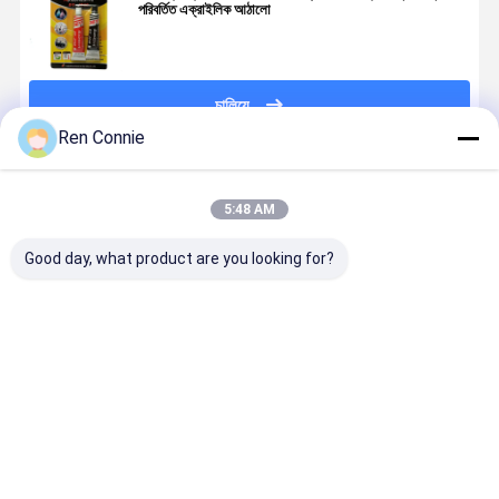
পরিবর্তিত এক্রাইলিক আঠালো
চালিয়ে
Ren Connie
প্রস্তাবিত পণ্য
5:48 AM
Good day, what product are you looking for?
10000-15000
গ্রাই আরটিভি সিলিকন
অটোমোবাইল এবং
অ্যানেরোবিক আ
Cps/25C 5 মিনিট
সিল্যান্টের জন্য
মোটরসাইকেল
N242 সুরক্ষিত
স্বচ্ছ AB আঠালো
সাধারণ ফ্ল্যাঞ্জ এবং
মেরামতের
টেকসই নির্মাণের 
দ্রুত নিরাময়ের জন্য
মেকানিজম কভার
পরিষেবাগুলির জন্য
থ্রেডলকিং আঠা
ইপোক্সি রজন আঠালো
প্লেটের জয়েন্ট পৃষ্ঠের
দ্রুত নিরাময়কারী
ভালো দাম
ভালো দাম
ভালো দাম
ভালো দাম
জন্য
সংশোধিত
অ্যাক্রিলিক এবি
আঠালো