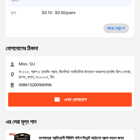
পরিমাণ
মূল্য
$0.10 - $0.50/pairs
আরো দেখুন
যোগাযোগের ঠিকানা
Miss. SU
নং ৫১৮, গ্রুপ ৫ ড্যামিং গ্রাম, জিনসিয়া অর্থনৈতিক উন্নয়ন অঞ্চলের ড্যামিং শিল্প এলাকা,
চাংসা, হুনান, ৪১০০০৫, চীন
008615200906996
এখন যোগাযোগ
এর সেরা মূল্য পান
তাপমাত্রা প্রতিরোধী পিভিসি পাইপ সিমেন্ট আঠালো দ্রুত বন্ধন জন্য