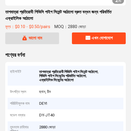
2
/
6
তাপমাত্রা প্রতিরোধী পিভিসি পাইপ সিমেন্ট আঠালো দ্রুত বন্ধন জন্য পরিবর্তিত
এক্রাইলিক আঠালো
মূল্য：$0.10 - $0.50/pairs
MOQ：2880 জোড়া
ভালো দাম
এখন যোগাযোগ
পণ্যের বর্ণনা
হাইলাইট
,
তাপমাত্রা প্রতিরোধী পিভিসি পাইপ সিমেন্ট আঠালো
,
পিভিসি পাইপ সিমেন্টের পরিবর্তিত আঠালো
এক্রাইলিক সিমেন্টের আঠালো
উৎপত্তি স্থল
হুনান, চীন
পরিচিতিমুলক নাম
DEYI
মডেল নম্বার
DY-JT40
ন্যূনতম চাহিদার
2880 জোড়া