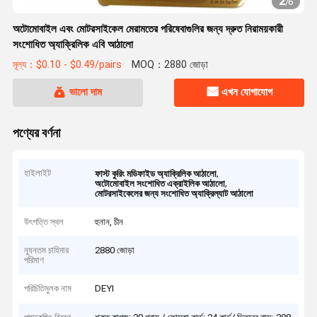
2
/
6
অটোমোবাইল এবং মোটরসাইকেল মেরামতের পরিষেবাগুলির জন্য দ্রুত নিরাময়কারী
সংশোধিত অ্যাক্রিলিক এবি আঠালো
মূল্য：$0.10 - $0.49/pairs
MOQ：2880 জোড়া
ভালো দাম
এখন যোগাযোগ
পণ্যের বর্ণনা
হাইলাইট
,
ফাস্ট কুরিং মডিফাইড অ্যাক্রিলিক আঠালো
,
অটোমোবাইল সংশোধিত এক্রাইলিক আঠালো
মোটরসাইকেলের জন্য সংশোধিত অ্যাক্রিল্যাট আঠালো
উৎপত্তি স্থল
হুনান, চীন
ন্যূনতম চাহিদার
2880 জোড়া
পরিমাণ
পরিচিতিমুলক নাম
DEYI