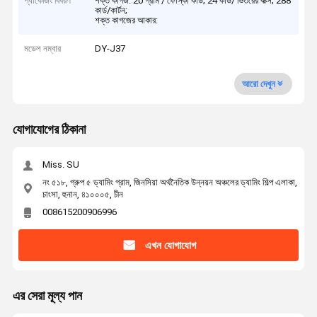
প্যাকেজিং বিবরণ
শক্ত কাগজ: 20 গ্রাম / ফোস্কা কার্ড; 24 কার্ড/ ভিতরের বাক্স; 288
কার্ড/কার্টন;
শক্ত কাগজের আকার:
মডেল নম্বার
DY-J37
আরো দেখুন
যোগাযোগের ঠিকানা
Miss. SU
নং ৫১৮, গ্রুপ ৫ ড্যামিং গ্রাম, জিনসিয়া অর্থনৈতিক উন্নয়ন অঞ্চলের ড্যামিং শিল্প এলাকা,
চাংসা, হুনান, ৪১০০০৫, চীন
008615200906996
এখন যোগাযোগ
এর সেরা মূল্য পান