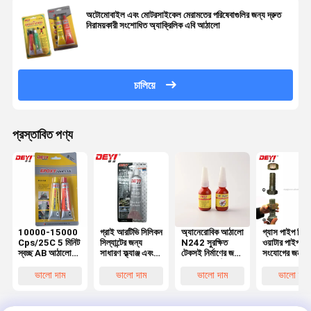
অটোমোবাইল এবং মোটরসাইকেল মেরামতের পরিষেবাগুলির জন্য দ্রুত
নিরাময়কারী সংশোধিত অ্যাক্রিলিক এবি আঠালো
চালিয়ে
প্রস্তাবিত পণ্য
10000-15000
গ্রাই আরটিভি সিলিকন
অ্যানেরোবিক আঠালো
গ্যাস পাইপ সিল্যা
Cps/25C 5 মিনিট
সিল্যান্টের জন্য
N242 সুরক্ষিত
ওয়াটার পাইপ
স্বচ্ছ AB আঠালো
সাধারণ ফ্ল্যাঞ্জ এবং
টেকসই নির্মাণের জন্য
সংযোগের জন্য
দ্রুত নিরাময়ের জন্য
মেকানিজম কভার
থ্রেডলকিং আঠালো
অ্যানেরোবিক আ
ইপোক্সি রজন আঠালো
প্লেটের জয়েন্ট পৃষ্ঠের
ভালো দাম
ভালো দাম
ভালো দাম
ভালো দাম
জন্য