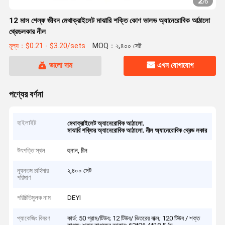
2
/
6
12 মাস শেল্ফ জীবন মেথাক্রাইলেট মাঝারি শক্তি কোণ ভালভ অ্যানেরোবিক আঠালো
থ্রেডলকার নীল
মূল্য：$0.21 - $3.20/sets
MOQ：২,৪০০ সেট
ভালো দাম
এখন যোগাযোগ
পণ্যের বর্ণনা
হাইলাইট
,
মেথাক্রাইলেট অ্যানেরোবিক আঠালো
,
মাঝারি শক্তির অ্যানেরোবিক আঠালো
নীল অ্যানেরোবিক থ্রেড লকার
উৎপত্তি স্থল
হুনান, চীন
ন্যূনতম চাহিদার
২,৪০০ সেট
পরিমাণ
পরিচিতিমুলক নাম
DEYI
প্যাকেজিং বিবরণ
কার্ড: 50 গ্রাম/টিউব; 12 টিউব/ ভিতরের বাক্স; 120 টিউব / শক্ত