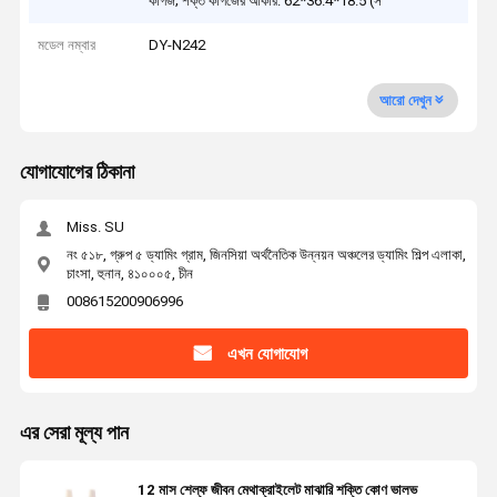
কাগজ; শক্ত কাগজের আকার: 62*36.4*18.5 (স
মডেল নম্বার
DY-N242
আরো দেখুন
যোগাযোগের ঠিকানা
Miss. SU
নং ৫১৮, গ্রুপ ৫ ড্যামিং গ্রাম, জিনসিয়া অর্থনৈতিক উন্নয়ন অঞ্চলের ড্যামিং শিল্প এলাকা,
চাংসা, হুনান, ৪১০০০৫, চীন
008615200906996
এখন যোগাযোগ
এর সেরা মূল্য পান
12 মাস শেল্ফ জীবন মেথাক্রাইলেট মাঝারি শক্তি কোণ ভালভ