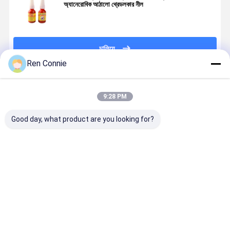
অ্যানেরোবিক আঠালো থ্রেডলকার নীল
চালিয়ে
Ren Connie
প্রস্তাবিত পণ্য
9:28 PM
Good day, what product are you looking for?
থ্রেড সিলিং টেপ
লাল থ্রেডলকার
Hgh তাপমাত্রা লাল
DEYI N340
পাইপলাইন সিলিং কর্ড
অ্যানেরোবিক আঠালো
ছোট বোতল পাইপ
পাইকারি এনারোব
প্রতিস্থাপন করুন
সিল্যান্ট থ্রেড লকার
আঠা থ্রেড লকার
মেটাল পাইপের জন্য
আঠালো
হালকা হলুদ
অ্যানারবিক থ্রেড
ভালো দাম
ভালো দাম
ভালো দাম
ভালো দাম
সিল্যান্ট