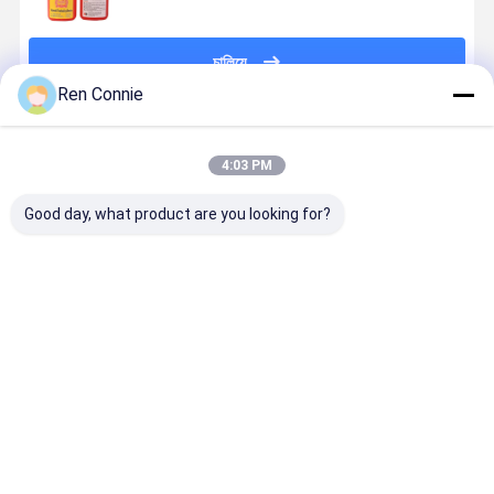
চালিয়ে
Ren Connie
প্রস্তাবিত পণ্য
4:03 PM
Good day, what product are you looking for?
থ্রেড সিলিং টেপ
লাল থ্রেডলকার
Hgh তাপমাত্রা লাল
DEYI N340
পাইপলাইন সিলিং কর্ড
অ্যানেরোবিক আঠালো
ছোট বোতল পাইপ
পাইকারি এনারোব
প্রতিস্থাপন করুন
সিল্যান্ট থ্রেড লকার
আঠা থ্রেড লকার
মেটাল পাইপের জন্য
আঠালো
হালকা হলুদ
অ্যানারবিক থ্রেড
ভালো দাম
ভালো দাম
ভালো দাম
ভালো দাম
সিল্যান্ট
বাড়ি
আমাদের
আমাদের সাথে যোগাযোগ
Desktop