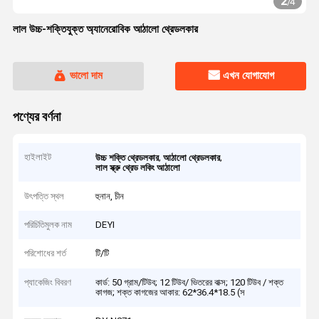
2
/
4
লাল উচ্চ-শক্তিযুক্ত অ্যানেরোবিক আঠালো থ্রেডলকার
ভালো দাম
এখন যোগাযোগ
পণ্যের বর্ণনা
হাইলাইট
,
,
উচ্চ শক্তি থ্রেডলকার
আঠালো থ্রেডলকার
লাল স্ক্রু থ্রেড লকিং আঠালো
উৎপত্তি স্থল
হুনান, চীন
পরিচিতিমুলক নাম
DEYI
পরিশোধের শর্ত
টি/টি
প্যাকেজিং বিবরণ
কার্ড: 50 গ্রাম/টিউব; 12 টিউব/ ভিতরের বাক্স; 120 টিউব / শক্ত
কাগজ; শক্ত কাগজের আকার: 62*36.4*18.5 (স