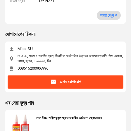
মডেল নম্বার
DY-N271
আরো দেখুন
যোগাযোগের ঠিকানা
Miss. SU
নং ৫১৮, গ্রুপ ৫ ড্যামিং গ্রাম, জিনসিয়া অর্থনৈতিক উন্নয়ন অঞ্চলের ড্যামিং শিল্প এলাকা,
চাংসা, হুনান, ৪১০০০৫, চীন
008615200906996
এখন যোগাযোগ
এর সেরা মূল্য পান
লাল উচ্চ-শক্তিযুক্ত অ্যানেরোবিক আঠালো থ্রেডলকার