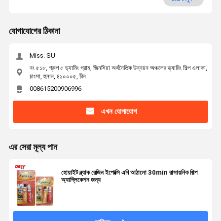
যোগাযোগের ঠিকানা
Miss. SU
নং ৫১৮, গ্রুপ ৫ ড্যামিং গ্রাম, জিনসিয়া অর্থনৈতিক উন্নয়ন অঞ্চলের ড্যামিং শিল্প এলাকা,
চাংসা, হুনান, ৪১০০০৫, চীন
008615200906996
এখন যোগাযোগ
এর সেরা মূল্য পান
হোয়াইট ব্ল্যাক রেজিন ইপোক্সি এবি আঠালো 30min রাসায়নিক শিল্প
অ্যাপ্লিকেশন জন্য