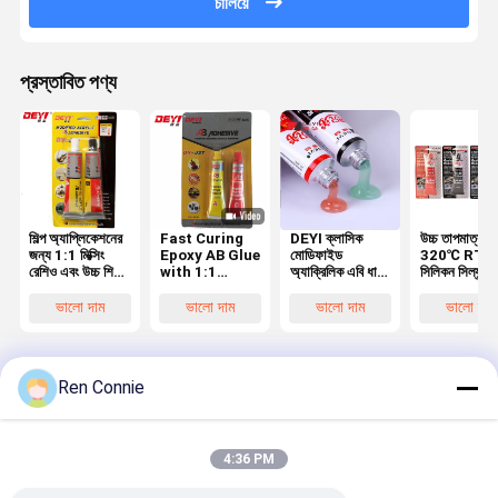
চালিয়ে
প্রস্তাবিত পণ্য
শিল্প অ্যাপ্লিকেশনের
Fast Curing
DEYI ক্লাসিক
উচ্চ তাপমাত্রা
জন্য 1:1 মিক্সিং
Epoxy AB Glue
মোডিফাইড
320℃ RTV
রেশিও এবং উচ্চ শিয়ার
with 1:1
অ্যাক্রিলিক এবি ধাতু
সিলিকন সিল্যান্ট
স্ট্রেন্থ ≥20Mpa
Mixing Ratio
এবং প্লাস্টিকের সাথে
গ্যাসকেট মেকার,
সহ ফাস্ট কিউরিং
and High
5 মিনিটের প্রাথমিক
অ্যাসিটক্সি নিউট্
ভালো দাম
ভালো দাম
ভালো দাম
ভালো দাম
5মিনিট পরিবর্তিত
Shear
শক্ত করার জন্য
কিউরিং সহ, বহুবি
অ্যাক্রিলিক আঠালো
Strength
আঠালো
ব্যবহারের জন্য
≥20Mpa for
Industrial
Ren Connie
Applications
বাড়ি
আমাদের
আমাদের সাথে যোগাযোগ
Desktop
Site
সম্পর্কে
করুন
4:36 PM
সাইট ম্যাপ
গোপনীয়তা নীতি