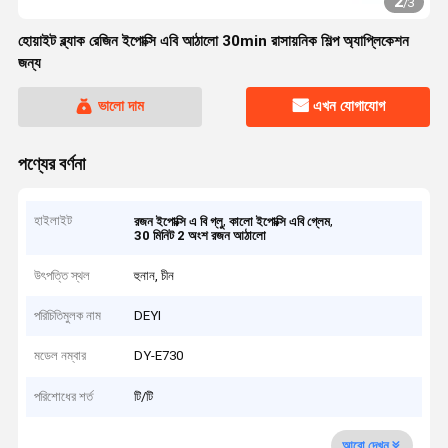
2
/
3
হোয়াইট ব্ল্যাক রেজিন ইপোক্সি এবি আঠালো 30min রাসায়নিক শিল্প অ্যাপ্লিকেশন
জন্য
ভালো দাম
এখন যোগাযোগ
পণ্যের বর্ণনা
হাইলাইট
,
,
রজন ইপোক্সি এ বি গ্লু
কালো ইপোক্সি এবি গ্লেম
30 মিনিট 2 অংশ রজন আঠালো
উৎপত্তি স্থল
হুনান, চীন
পরিচিতিমুলক নাম
DEYI
মডেল নম্বার
DY-E730
পরিশোধের শর্ত
টি/টি
আরো দেখুন