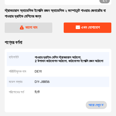
1
/
1
স্ট্রাকচারাল অ্যাডেসিভ ইপোক্সি রজন অ্যাডেসিভ ২ কম্পোনেন্ট পাওয়ার জেনারেটর বা
পাওয়ার ড্রাইভ মেশিনের জন্য
ভালো দাম
এখন যোগাযোগ
পণ্যের বর্ণনা
হাইলাইট
,
পাওয়ার ড্রাইভ মেশিন স্ট্রাকচারাল আঠালো
,
2 উপাদান কাঠামোগত আঠালো
কাঠামোগত ইপোক্সি রজন আঠালো
পরিচিতিমুলক নাম
DEYI
মডেল নম্বার
DY-J8856
পরিশোধের শর্ত
টি/টি
আরো দেখুন