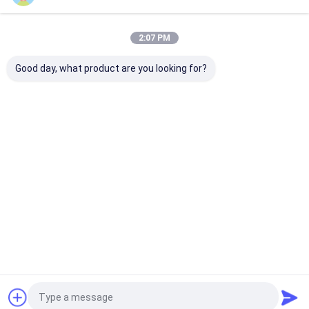
প্রস্তাবিত পণ্য
2:07 PM
Good day, what product are you looking for?
DY-J8833 লিফট
ধাতু মেরামত আঠালো
ওয়াটারপ্রুফ ক্লিয়ার
৫ মিনিট মডিফাই
কেজেসের জন্য বিশেষ
জন্য আঠালো অটো
হাই স্ট্রেংথ আঠালো
অ্যাক্রিলিক এবি
অ্যাডজেসিভ
রেডিয়েটর ওয়াটার
এবি আঠালো
আঠালো ইপোক্সি
ট্যাংক 100g AB
মডিফাইড
এবি আঠালো
ঢালাই আঠালো
অ্যাক্রিলিক এবি
ভালো দাম
ভালো দাম
ভালো দাম
ভালো দাম
আঠালো
বাড়ি
আমাদের
আমাদের সাথে যোগাযোগ
Desktop
Site
সম্পর্কে
করুন
সাইট ম্যাপ
গোপনীয়তা নীতি
গুণ
ইপোক্সি এবি আঠা
চীন কারখানা.Copyright © 2026 Hunan Baxiongdi New
Material Co., Ltd.. All Rights Reserved.