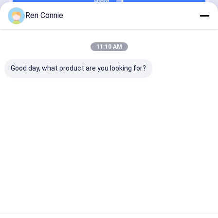
চালিয়ে
Ren Connie
প্রস্তাবিত পণ্য
11:10 AM
Good day, what product are you looking for?
শিল্প অ্যাপ্লিকেশনের
Fast Curing
DEYI ক্লাসিক
উচ্চ তাপমাত্রা
জন্য 1:1 মিক্সিং
Epoxy AB Glue
মোডিফাইড
320℃ RTV
রেশিও এবং উচ্চ শিয়ার
with 1:1
অ্যাক্রিলিক এবি ধাতু
সিলিকন সিল্যান্ট
স্ট্রেন্থ ≥20Mpa
Mixing Ratio
এবং প্লাস্টিকের সাথে
গ্যাসকেট মেকার,
সহ ফাস্ট কিউরিং
and High
5 মিনিটের প্রাথমিক
অ্যাসিটক্সি নিউট্
ভালো দাম
ভালো দাম
ভালো দাম
ভালো দাম
5মিনিট পরিবর্তিত
Shear
শক্ত করার জন্য
কিউরিং সহ, বহুবি
অ্যাক্রিলিক আঠালো
Strength
আঠালো
ব্যবহারের জন্য
≥20Mpa for
Industrial
Applications
বাড়ি
আমাদের
আমাদের সাথে যোগাযোগ
Desktop
Site
সম্পর্কে
করুন
সাইট ম্যাপ
গোপনীয়তা নীতি