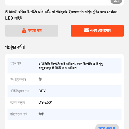
2
/
4
5 মিনিট রেজিন ইপোক্সি এবি আঠালো পরিষ্কার ইনজেকশনযোগ্য বন্ডিং এবং মেরামত
LED লাইট
ভালো দাম
এখন যোগাযোগ
পণ্যের বর্ণনা
হাইলাইট
,
,
৫ মিনিটের ইপোক্সি এবি আঠালো
রজন ইপোক্সি এ বি গ্লু
ধাতুর জন্য 5 মিনিট ab আঠালো
উৎপত্তি স্থল
চীন
পরিচিতিমুলক নাম
DEYI
মডেল নম্বার
DY-E501
পরিশোধের শর্ত
টি/টি
আরো দেখুন