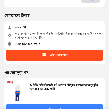
যোগাযোগের ঠিকানা
Miss. SU
নং ৫১৮, গ্রুপ ৫ ড্যামিং গ্রাম, জিনসিয়া অর্থনৈতিক উন্নয়ন অঞ্চলের ড্যামিং শিল্প এলাকা,
চাংসা, হুনান, ৪১০০০৫, চীন
008615200906996
এখন যোগাযোগ
এর সেরা মূল্য পান
5 মিনিট রেজিন ইপোক্সি এবি আঠালো পরিষ্কার ইনজেকশনযোগ্য বন্ডিং
এবং মেরামত LED লাইট