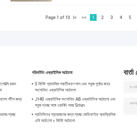
Page 1 of 10
|<
<<
1
2
3
4
5
বার্তা
পরিবর্তিত এক্রাইলিক আঠালো
ং ইপোক্সি রজন
5 মিনিট প্রাথমিক শক্তীকরণ লাল এবং সবুজ পৃষ্ঠের জন্য
লো
সংশোধিত এক্রাইলিক আঠালো
নলেস স্টীল জন্য
Jt40 এক্রাইলিক সংশোধিত AB এক্রাইলিক আঠালো এবং
সবুজ স্বচ্ছ সঙ্গে ওয়ার্কিং সময় 5min
রাময় স্বচ্ছ
প্রতিদিনের প্রয়োজনের জন্য স্বচ্ছ মোডিফাইড অ্যাক্রিলিক
এবি আঠালো ৫ মিনিট আঠালো