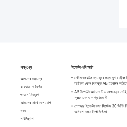
সম্বন্ধে
ইপোক্সি এবি আঠা
মেটাল ওয়েল্ডিং স্বাস্থ্যের জন্য সুপার স্ট্র
আমাদের সম্বন্ধে
আঠালো কোন বিষাক্ত AB ইপোক্সি আঠা
কারখানা পরিদর্শন
AB ইপোক্সি আঠালো উচ্চ তাপমাত্রা স্টেই
গুণমান নিয়ন্ত্রণ
স্বচ্ছ এবং তাপ প্রতিরোধী
আমাদের সাথে যোগাযোগ
পেশাদার ইপোক্সি রজন সিস্টেম 30 মিনিট নি
খবর
আঠালো রজন ইপোসিডিকা
সাইটম্যাপ