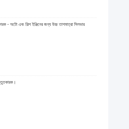
রক - অটো এবং শিল্প ইঞ্জিনের জন্য উচ্চ তাপমাত্রা সিলভার
স্তুতকারক।