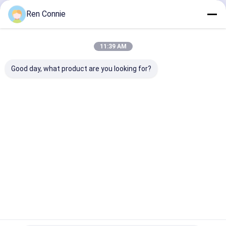
502 সুপার গ্লু
চালিয়ে
Ren Connie
সিরামিক টাইল সিল্যান্ট
11:39 AM
হার্ডওয়্যার ইলেকট্রনিক আঠালো
আমাদের বিভাগসমূহ
Good day, what product are you looking for?
অটোমোবাইল গ্লু
গৃহস্থালি মেরামতের আঠালো
সজ্জা আসবাবপত্র আঠালো
ইপোক্সি এবি আঠা
পরিবর্তিত এক্রাইলিক
আর নখের আঠা নেই
থ্রেডলকার আঠা
আঠালো
বাড়ি
আমাদের
আমাদের সাথে যোগাযোগ
Desktop
Site
সম্পর্কে
করুন
সাইট ম্যাপ
গোপনীয়তা নীতি