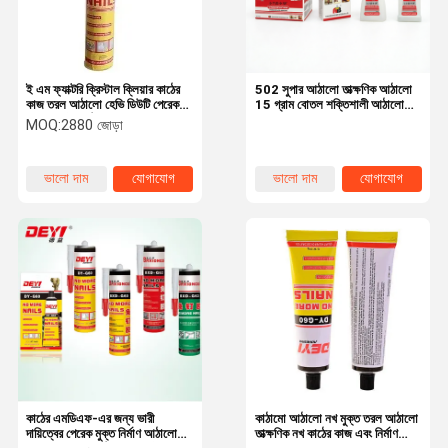
ই এম ফ্যাক্টরি ক্রিস্টাল ক্লিয়ার কাঠের
502 সুপার আঠালো তাত্ক্ষণিক আঠালো
কাজ তরল আঠালো হেভি ডিউটি ​​পেরেক-
15 গ্রাম বোতল শক্তিশালী আঠালো
মুক্ত মাউন্টিং আঠালো
এবং 5 থেকে 7 সেকেন্ডের নিরাময় সময়
MOQ:
2880 জোড়া
সহ দ্রুত বন্ধনের জন্য ডিজাইন করা
হয়েছে
ভালো দাম
যোগাযোগ
ভালো দাম
যোগাযোগ
বাড়ি
পণ্য
ভিডিও
আমাদের সম্বন্ধে
কাঠের এমডিএফ-এর জন্য ভারী
কাঠামো আঠালো নখ মুক্ত তরল আঠালো
দায়িত্বের পেরেক মুক্ত নির্মাণ আঠালো
তাত্ক্ষণিক নখ কাঠের কাজ এবং নির্মাণ