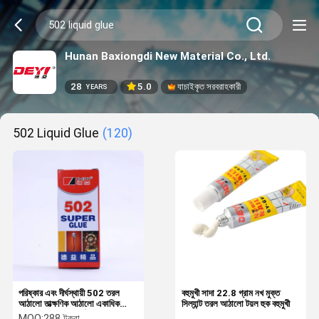
Hunan Baxiongdi New Material Co., Ltd.
28
5.0
যাচাইকৃত সরবরাহকারী
YEARS
502 Liquid Glue
(120)
পরিষ্কার এবং দীর্ঘস্থায়ী 502 তরল
বহুমুখী সাদা 22.8 গ্রাম নখ মুক্ত
আঠালো তাত্ক্ষণিক আঠালো একাধিক
সিল্যান্ট তরল আঠালো টয়ল হুক বহুমুখী
উপকরণ জন্য সুপার আঠালো
MOQ:
288 টুকরা