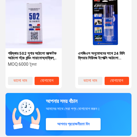
পরিষ্কার 502 সুপার আঠালো তাত্ক্ষণিক
এসজিএস অনুমোদনের সাথে 24 মিলি
আঠালো স্ট্রং বন্ডিং সায়ানোঅ্যাক্রিল্যাট
ক্লিয়ার সিরিনজ ইপোক্সি আঠালো
আঠালো জন্য ধাতু প্লাস্টিক কাঠ
ডিডিইওয়াইআই 5 মিনিটের নিরাময় তরল
MOQ:
6000 টুকরা
আঠালো
ভালো দাম
যোগাযোগ
ভালো দাম
যোগাযোগ
আপনার সময় বাঁচান
আমাদের সাথে সেরা পণ্য যোগাযোগ করুন।
আপনার প্রয়োজনীয়তা দিন