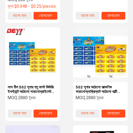
মূল্য:
$0.048 - $0.25/pieces
ভালো দাম
যোগাযোগ
ভালো দাম
যোগাযোগ
লাল নীল 502 সুপার গ্লু ফাস্ট কিউরিং
502 সুপার আঠালো তাত্ক্ষণিক
ইনস্ট্যান্ট আঠালো সায়ানোক্রাইলেট
সায়ানোঅ্যাক্রিল্যাট আঠালো মাল্টি
তরল আঠালো প্লাস্টিক ধাতুর জন্য
উদ্দেশ্য শক্তিশালী বন্ধন সমাধান বিভিন্ন
MOQ:
2880 টুকরা
MOQ:
2880 টুকরা
শিল্প ব্যবহারের জন্য উপযুক্ত
ভালো দাম
যোগাযোগ
ভালো দাম
যোগাযোগ