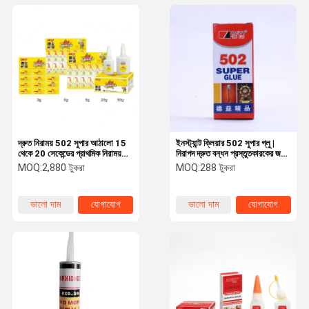
দ্রুত নিরাময় 502 সুপার আঠালো 15
ইনস্ট্যান্ট ক্লিয়ার 502 সুপার গ্লু |
থেকে 20 সেকেন্ডের প্রাথমিক নিরাময়
নিরাপদ দ্রুত বন্ধন প্রস্তুতকারকের জন্য
সময় এবং 12 মাসের শেল্ফ জীবন
ISO/ROHS/MSDS প্রত্যয়িত
MOQ:
2,880 টুকরা
MOQ:
288 টুকরা
শক্তিশালী এবং বন্ড নিশ্চিত করে
শিল্প আঠালো
ভালো দাম
যোগাযোগ
ভালো দাম
যোগাযোগ